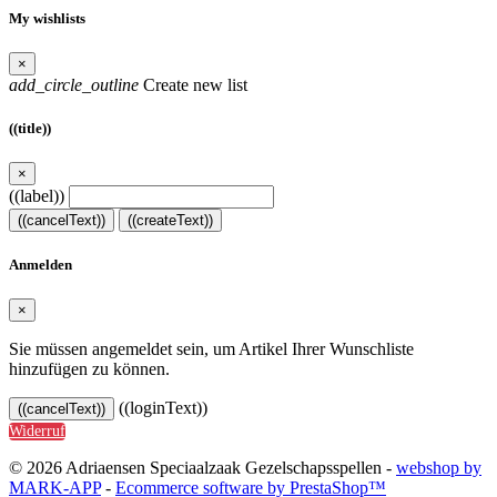
My wishlists
×
add_circle_outline
Create new list
((title))
×
((label))
((cancelText))
((createText))
Anmelden
×
Sie müssen angemeldet sein, um Artikel Ihrer Wunschliste
hinzufügen zu können.
((loginText))
((cancelText))
Widerruf
© 2026 Adriaensen Speciaalzaak Gezelschapsspellen -
webshop by
MARK-APP
-
Ecommerce software by PrestaShop™