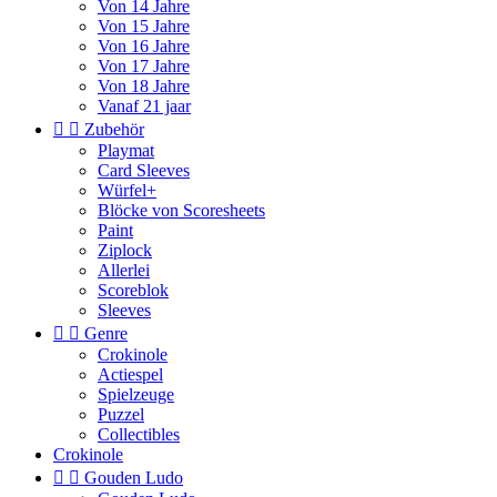
Von 14 Jahre
Von 15 Jahre
Von 16 Jahre
Von 17 Jahre
Von 18 Jahre
Vanaf 21 jaar


Zubehör
Playmat
Card Sleeves
Würfel+
Blöcke von Scoresheets
Paint
Ziplock
Allerlei
Scoreblok
Sleeves


Genre
Crokinole
Actiespel
Spielzeuge
Puzzel
Collectibles
Crokinole


Gouden Ludo