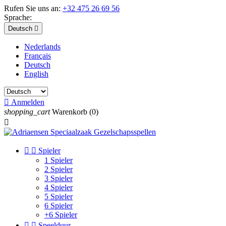
Rufen Sie uns an:
+32 475 26 69 56
Sprache:
Deutsch

Nederlands
Français
Deutsch
English

Anmelden
shopping_cart
Warenkorb
(0)



Spieler
1 Spieler
2 Spieler
3 Spieler
4 Spieler
5 Spieler
6 Spieler
+6 Spieler


Speelduur