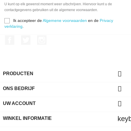
U kunt op elk gewenst moment weer uitschrijven. Hiervoor kunt u de
contactgegevens gebruiken uit de algemene voorwaarden.
Ik accepteer de
Algemene voorwaarden
en de
Privacy
verklaring
.
Facebook
Twitter
Instagram

PRODUCTEN

ONS BEDRIJF

UW ACCOUNT
key
WINKEL INFORMATIE