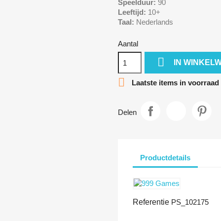
Speelduur:
90
Leeftijd:
10+
Taal:
Nederlands
Aantal

IN WINKEL

Laatste items in voorraad
Delen
Productdetails
Referentie
PS_102175