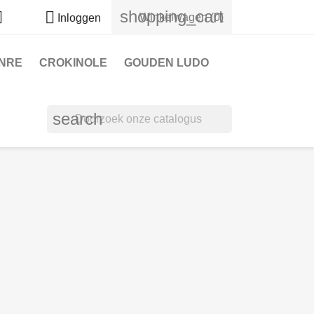
shopping_cart


Winkelwagen
(0)
Inloggen
NRE
CROKINOLE
GOUDEN LUDO
search