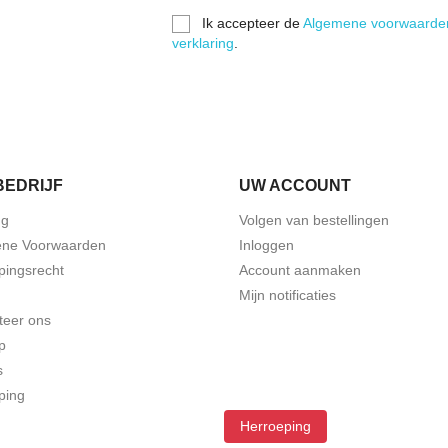
Ik accepteer de
Algemene voorwaarde
verklaring
.
BEDRIJF
UW ACCOUNT
ng
Volgen van bestellingen
ne Voorwaarden
Inloggen
pingsrecht
Account aanmaken
Mijn notificaties
teer ons
p
s
ping
Herroeping