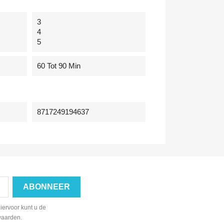
3
4
5
60 Tot 90 Min
8717249194637
iervoor kunt u de
waarden.