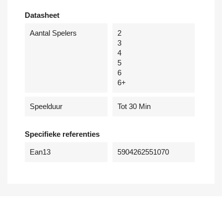
Datasheet
Aantal Spelers
2
3
4
5
6
6+
Speelduur
Tot 30 Min
Specifieke referenties
Ean13
5904262551070