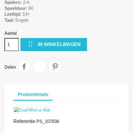
Spelers:
2-4
Speelduur:
60
Leeftijd:
14+
Taal:
Engels
Aantal

IN WINKELWAGEN
Delen
Productdetails
Referentie
PS_107836