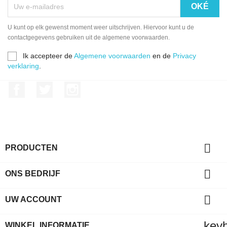
U kunt op elk gewenst moment weer uitschrijven. Hiervoor kunt u de
contactgegevens gebruiken uit de algemene voorwaarden.
Ik accepteer de
Algemene voorwaarden
en de
Privacy
verklaring
.
Facebook
Twitter
Instagram

PRODUCTEN

ONS BEDRIJF

UW ACCOUNT
key
WINKEL INFORMATIE