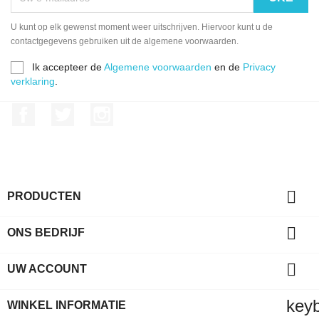
U kunt op elk gewenst moment weer uitschrijven. Hiervoor kunt u de
contactgegevens gebruiken uit de algemene voorwaarden.
Ik accepteer de
Algemene voorwaarden
en de
Privacy
verklaring
.
Facebook
Twitter
Instagram

PRODUCTEN

ONS BEDRIJF

UW ACCOUNT
key
WINKEL INFORMATIE