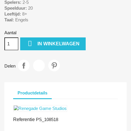
Spelers:
2-5
Speelduur:
20
Leeftijd:
8+
Taal:
Engels
Aantal

IN WINKELWAGEN
Delen
Productdetails
Referentie
PS_108518