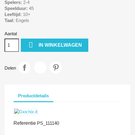
Spelers:
2-4
Speelduur:
45
Leeftijd:
10+
Taal:
Engels
Aantal

IN WINKELWAGEN
Delen
Productdetails
Referentie
PS_111140